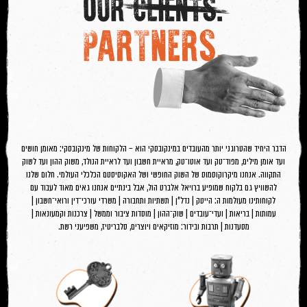
PARTNERS.
הדבר היחיד שהטרוגני יותר מהעובדים במינקובסקי הוא – הלקוחות של מינקובסקי: מאומן חושים
ועד אומן מילים, מפוד־טק ועד אוטו־טק, מראיית חשבון ועד לראיית הנולד, משוק ההון ועד לשוק
התקווה. אנחנו מיקרוקוסמוס של השוק החופשי ושל האקוסיסטם הכלכלי העולמי. חלום שלנו
להשוויץ גם בלקוח שמופיע ברויאל אלברט הול, אבל בינתיים אנחנו גאים מאוד לעבוד עם
לקוחותינו מעולמות ה: הייטק | נדל"ן | תשתיות ותחבורה | משרדי עורכי־דין ורואי־חשבון |
עמותות | בריאות | ועדי־עובדים | שוק־ההון | מוסדות ציבור וממשל | צרכנות וקמעונאות |
מסעדנות | תרבות ובידור: מוזיקאים ויוצרים, סלבריטיז, משפיעני רשת.