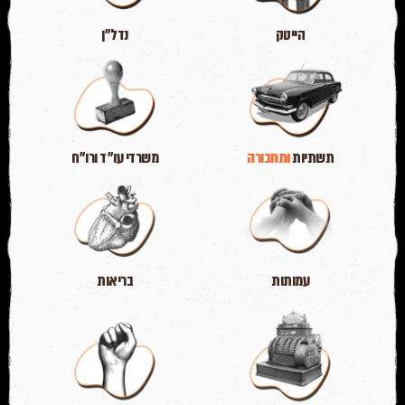
הייטק
נדל״ן
תשתיות
ותחבורה
משרדי
עו״ד ורו״ח
עמותות
בריאות