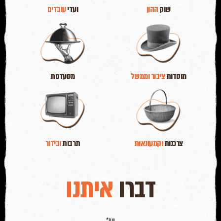
שוק
ההון
ועדי
עובדים
מוסדות
ציבור וממשל
מסעדנות
צרכנות
וקמעונאות
תרבות
ובידור
דברו
איתנו